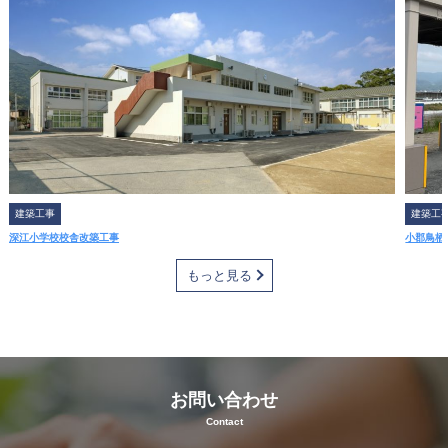
事
・
建
設
業
を
通
じ
て
建築工事
建築工
さ
深江小学校校舎改築工事
小郡鳥栖
ま
もっと見る
ざ
ま
な
経
験
お問い合わせ
を
Contact
さ