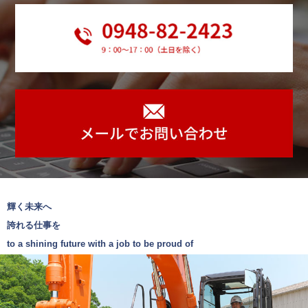
せ
て
い
た
だ
き
、
今
日
を
迎
え
輝く未来へ
て
誇れる仕事を
お
to a shining future with a job to be proud of
り
ま
す
。