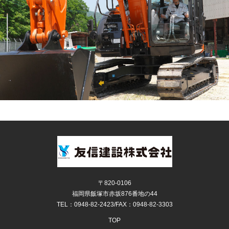
景
気
の
波
の
中
、
世
の
中
や
お
客
さ
〒820-0106
ま
福岡県飯塚市赤坂876番地の44
の
TEL：0948-82-2423/FAX：0948-82-3303
ニ
TOP
ー