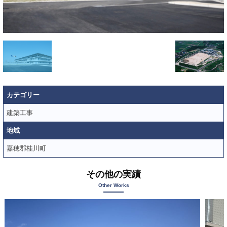
は
、
昭
和
5
7
年
に
カテゴリー
創
建築工事
業
し
地域
て
嘉穂郡桂川町
以
来
その他の実績
、
Other Works
土
木
工