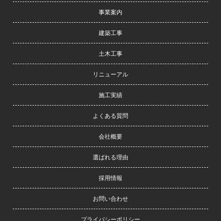
ズ
事業案内
・
ま
建築工事
た
土木工事
業
界
リニューアル
の
技
施工実績
術
よくある質問
も
さ
会社概要
ま
ざ
選ばれる理由
ま
な
採用情報
変
お問い合わせ
遷
を
プライバシーポリシー