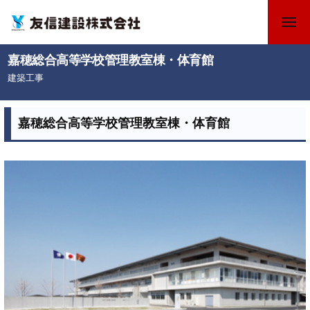
コ
メ
ン
ニ
テ
ュ
友
福
嘉穂総合高等学校管理教室棟・体育館
ー
ン
信
岡
建築工事
ツ
県
建
2
b
へ
飯
設
0
y
ス
嘉穂総合高等学校管理教室棟・体育館
塚
株
2
キ
市
式
3
の
ッ
会
年
友
プ
5
社
信
月
建
3
設
0
株
日
式
会
社