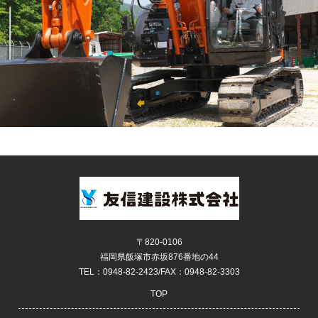
景
気
の
波
の
中
、
世
の
中
や
お
客
さ
〒820-0106
ま
福岡県飯塚市赤坂876番地の44
TEL：0948-82-2423/FAX：0948-82-3303
の
ニ
TOP
ー