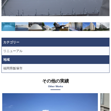
は
、
昭
和
5
7
年
カテゴリー
に
創
リニューアル
業
地域
し
福岡県飯塚市
て
以
その他の実績
来
Other Works
、
土
木
工