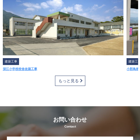
事
・
建
設
業
を
通
じ
建築工事
建築工
て
深江小学校校舎改築工事
小郡鳥栖
さ
ま
もっと見る
ざ
ま
な
経
験
お問い合わせ
を
Contact
さ