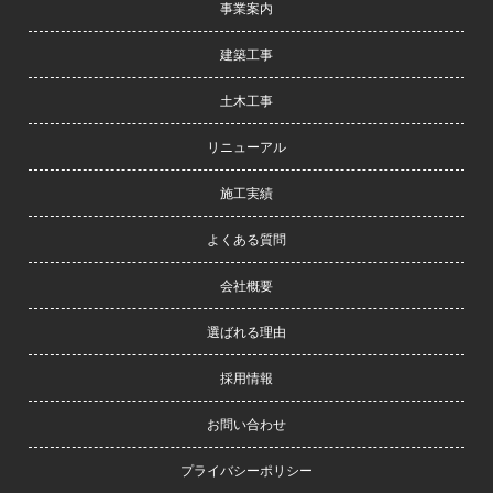
事業案内
ズ
・
建築工事
ま
た
土木工事
業
リニューアル
界
の
施工実績
技
術
よくある質問
も
会社概要
さ
ま
選ばれる理由
ざ
ま
採用情報
な
変
お問い合わせ
遷
プライバシーポリシー
を