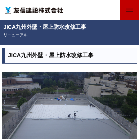
コ
メ
ン
ニ
テ
ュ
友
福
JICA九州外壁・屋上防水改修工事
ー
ン
信
岡
リニューアル
ツ
県
建
2
b
へ
飯
設
0
y
ス
JICA九州外壁・屋上防水改修工事
塚
株
2
キ
市
式
4
の
ッ
会
年
友
プ
6
社
信
月
建
2
設
7
株
日
式
会
社