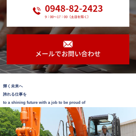
せ
て
い
た
だ
き
、
今
日
を
迎
え
輝く未来へ
て
誇れる仕事を
お
to a shining future with a job to be proud of
り
ま
す
。