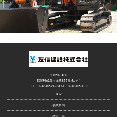
景
気
の
波
の
中
、
世
の
中
や
お
〒820-0106
客
福岡県飯塚市赤坂876番地の44
TEL：0948-82-2423/FAX：0948-82-3303
さ
ま
TOP
の
事業案内
ニ
ー
建築工事