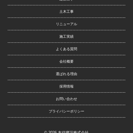
ズ
・
土木工事
ま
リニューアル
た
業
施工実績
界
の
よくある質問
技
会社概要
術
も
選ばれる理由
さ
ま
採用情報
ざ
お問い合わせ
ま
な
プライバシーポリシー
変
遷
を
© 2026
友信建設株式会社