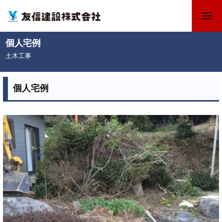
コ
メ
ン
ニ
テ
ュ
友
福
個人宅例
ー
ン
信
岡
土木工事
ツ
県
建
2
b
へ
飯
設
0
y
ス
個人宅例
塚
株
2
キ
市
式
3
の
ッ
会
年
友
プ
6
社
信
月
建
6
設
日
株
式
会
社