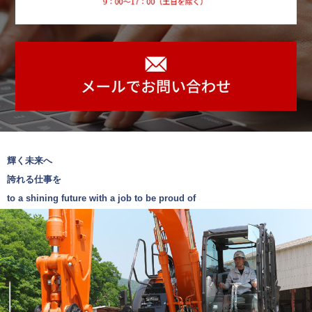
せ
て
い
た
だ
き
、
今
日
輝く未来へ
を
迎
誇れる仕事を
え
to a shining future with a job to be proud of
て
お
り
ま
す
。