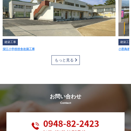
事
・
建
設
業
を
建築工事
建築工
通
深江小学校校舎改築工事
小郡鳥栖
じ
て
もっと見る
さ
ま
ざ
ま
お問い合わせ
な
Contact
経
験
を
さ