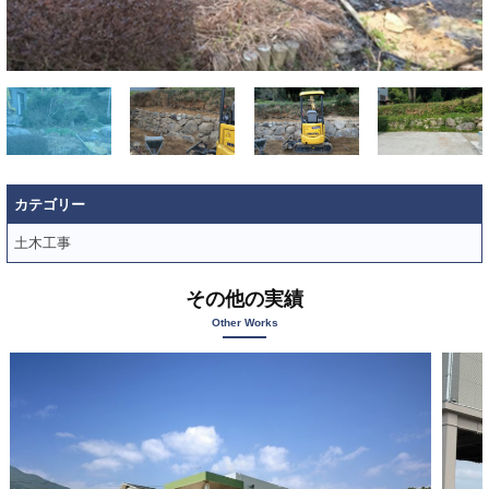
は
、
昭
和
5
7
年
に
カテゴリー
創
土木工事
業
し
その他の実績
て
Other Works
以
来
、
土
木
工